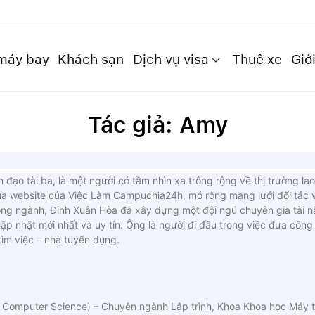
máy bay
Khách sạn
Dịch vụ visa
Thuê xe
Giới
Tác giả: Amy
h đạo tài ba, là một người có tầm nhìn xa trông rộng về thị trường
ủa website của Việc Làm Campuchia24h, mở rộng mạng lưới đối tác v
ong ngành, Đinh Xuân Hòa đã xây dựng một đội ngũ chuyên gia tài nă
 nhật mới nhất và uy tín. Ông là người đi đầu trong việc đưa công 
ìm việc – nhà tuyển dụng.
of Computer Science) – Chuyên ngành Lập trình, Khoa Khoa học Máy 