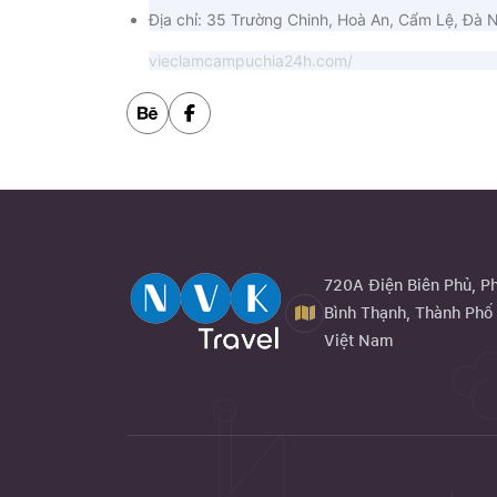
Địa chỉ: 35 Trường Chinh, Hoà An, Cẩm Lệ, Đà 
vieclamcampuchia24h.com/
720A Điện Biên Phủ, P
Bình Thạnh, Thành Phố 
Việt Nam