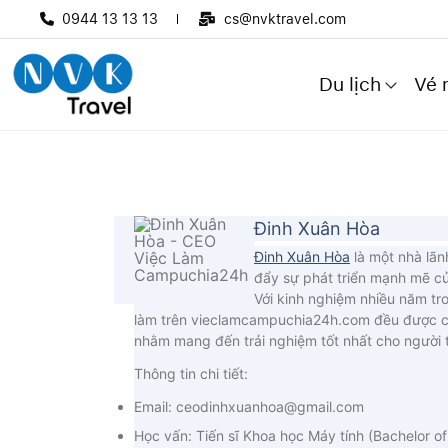
0944 13 13 13
cs@nvktravel.com
Du lịch
Vé 
Đinh Xuân Hòa
Đinh Xuân Hòa
là một nhà lãn
đẩy sự phát triển mạnh mẽ c
Với kinh nghiệm nhiều năm tr
làm trên vieclamcampuchia24h.com đều được cập
nhằm mang đến trải nghiệm tốt nhất cho người t
Thông tin chi tiết:
Email: ceodinhxuanhoa@gmail.com
Học vấn: Tiến sĩ Khoa học Máy tính (Bachelor 