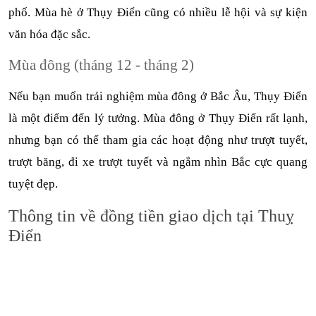
phố. Mùa hè ở Thụy Điển cũng có nhiều lễ hội và sự kiện 
văn hóa đặc sắc.
Mùa đông (tháng 12 - tháng 2)
Nếu bạn muốn trải nghiệm mùa đông ở Bắc Âu, Thụy Điển 
là một điểm đến lý tưởng. Mùa đông ở Thụy Điển rất lạnh, 
nhưng bạn có thể tham gia các hoạt động như trượt tuyết, 
trượt băng, đi xe trượt tuyết và ngắm nhìn Bắc cực quang 
tuyệt đẹp.
Thông tin về đồng tiền giao dịch tại Thuỵ 
Điển
Đơn vị tiền tệ chính thức của Thụy Điển là Krona (SEK). Tỷ 
Close
giá dao động quanh mức 1 SEK tương đương 0.12 USD. Để 
Quên mật khẩu ?
thuận tiện cho việc chi tiêu khi du lịch Thụy Điển, bạn nên 