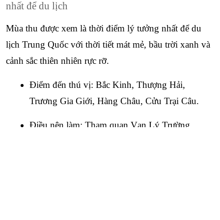
nhất để du lịch
Mùa thu được xem là thời điểm lý tưởng nhất để du 
lịch Trung Quốc với thời tiết mát mẻ, bầu trời xanh và 
cảnh sắc thiên nhiên rực rỡ.
Điểm đến thú vị: Bắc Kinh, Thượng Hải, 
Trương Gia Giới, Hàng Châu, Cửu Trại Câu.
Điều nên làm: Tham quan Vạn Lý Trường 
Thành, ngắm lá đỏ tại Cửu Trại Câu, khám phá 
Close
Quên mật khẩu ?
phố cổ ở Bắc Kinh.
Mùa đông (Tháng 12 - Tháng 2): Thích hợp cho 
du lịch tuyết và lễ hội
Mùa đông ở Trung Quốc khá lạnh, đặc biệt là ở phía 