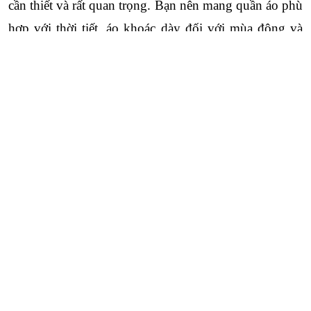
cần thiết và rất quan trọng. Bạn nên mang quần áo phù 
hợp với thời tiết, áo khoác dày đối với mùa đông và 
một vài bộ áo mưa đối với mùa mưa ở địa hình Đông 
Close
Quên mật khẩu ?
Bắc. Hãy chọn những đôi giày chắc chắn, phù hợp với 
việc đi leo núi và đi bộ đường dài.
Nếu như du khách là người dễ bị cảm hoặc khó thích 
ứng với thời tiết thì nên mang theo những loại thuốc 
mang cơ bản như thuốc đau bụng, dầu, thuốc chống 
say xe,… Đừng quên đem theo máy ảnh và pin dự 
phòng để ghi lại những khoảnh khắc tuyệt đẹp của 
chính bạn với thiên nhiên kỳ vỹ nơi Đông Bắc nhộn 
nhịp. Cần chuẩn bị đầy đủ giấy tờ tùy thân, tiền mặt 
và một số giấy tờ khác để chuyến đi trở nên an toàn, 