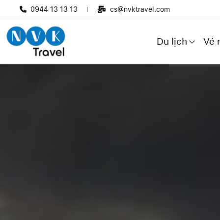
0944 13 13 13
cs@nvktravel.com
Du lịch
Vé 