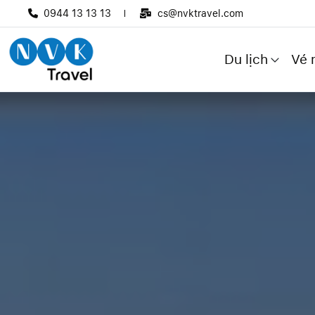
0944 13 13 13
cs@nvktravel.com
Du lịch
Vé 