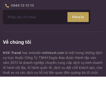
0944 13 13 13
Đăng ký
Về chúng tôi
NVK Travel
hay website
nvktravel.com
là một trong những dịch
vụ trực thuộc Công Ty TNHH Eagle Asia được thành lập vào
năm 2013 là doanh nghiệp chuyên cung cấp dịch vụ kinh doanh
lữ hành nội địa, lữ hành quốc tế, dịch vụ đặt chỗ khách sạn, cho
thuê xe và các dịch vụ hỗ trợ liên quan đến quảng bá tổ chức
tour du lịch.
Close
Quên mật khẩu ?
Góc khách hàng
Chứng nhận
Chính sách đặt tour