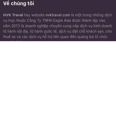
Về chúng tôi
NVK Travel
hay website
nvktravel.com
là một trong những dịch
vụ trực thuộc Công Ty TNHH Eagle Asia được thành lập vào
năm 2013 là doanh nghiệp chuyên cung cấp dịch vụ kinh doanh
lữ hành nội địa, lữ hành quốc tế, dịch vụ đặt chỗ khách sạn, cho
thuê xe và các dịch vụ hỗ trợ liên quan đến quảng bá tổ chức
tour du lịch.
Close
Quên mật khẩu ?
Góc khách hàng
Chứng nhận
Chính sách đặt tour
Điều khoản điều kiện
Chính sách bảo mật
Phiếu góp ý
Cảm nhận khách hàng
Thư viện