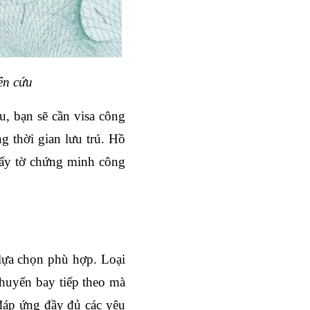
ên cứu
, bạn sẽ cần visa công 
 thời gian lưu trú. Hồ 
iấy tờ chứng minh công 
lựa chọn phù hợp. Loại 
huyến bay tiếp theo mà 
áp ứng đầy đủ các yêu 