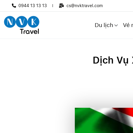
0944 13 13 13
cs@nvktravel.com
Du lịch
Vé 
Dịch Vụ