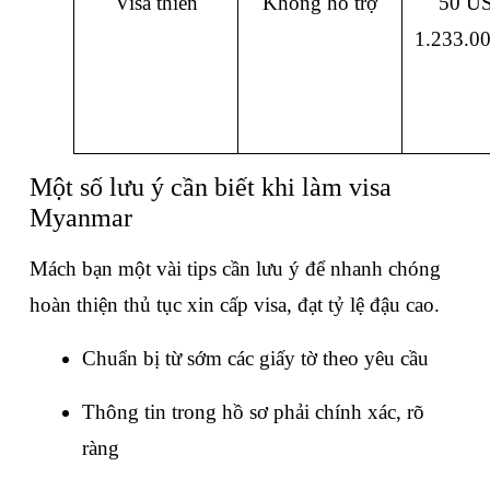
Visa thiền
Không hỗ trợ
50 US
1.233.0
Một số lưu ý cần biết khi làm visa 
Myanmar
Mách bạn một vài tips cần lưu ý để nhanh chóng 
hoàn thiện thủ tục xin cấp visa, đạt tỷ lệ đậu cao.
Chuẩn bị từ sớm các giấy tờ theo yêu cầu
Thông tin trong hồ sơ phải chính xác, rõ 
ràng