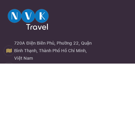
720A Điện Biên Phủ, Phường 22, Quận
Bình Thạnh, Thành Phố Hồ Chí Minh,
Việt Nam
0944 13 13 13
Close
Quên mật khẩu ?
Đăng ký
Về chúng tôi
NVK Travel
hay website
nvktravel.com
là một trong những dịch
vụ trực thuộc Công Ty TNHH Eagle Asia được thành lập vào