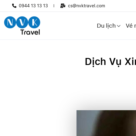
0944 13 13 13
cs@nvktravel.com
Du lịch
Vé 
Dịch Vụ Xi