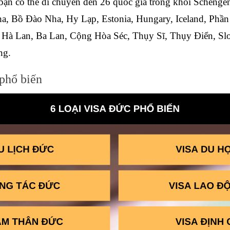
 bạn có thể di chuyển đến 26 quốc gia trong khối Schengen
 Bồ Đào Nha, Hy Lạp, Estonia, Hungary, Iceland, Phần L
Hà Lan, Ba Lan, Cộng Hòa Séc, Thụy Sĩ, Thụy Điển, Slova
ng.
 phổ biến