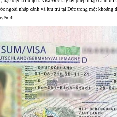
c, đặc biệt là du lịch. Visa Đức là giấy phép nhập cảnh do 
c ngoài nhập cảnh và lưu trú tại Đức trong một khoảng thờ
yến đi. 