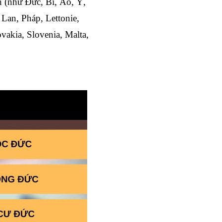
 (như Đức, Bỉ, Áo, Ý, 
an, Pháp, Lettonie, 
kia, Slovenia, Malta, 