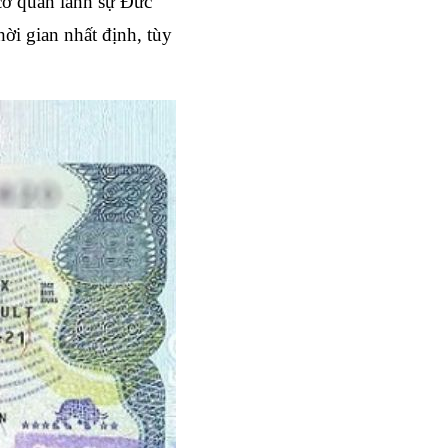
cơ quan lãnh sự Đức 
i gian nhất định, tùy 