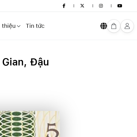
 thiệu
Tin tức
 Gian, Đậu