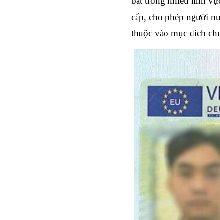
bật trong nhiều lĩnh vự
cấp, cho phép người nướ
thuộc vào mục đích chu