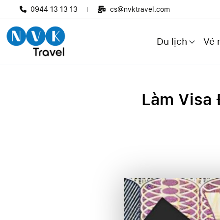
0944 13 13 13
cs@nvktravel.com
Du lịch
Vé 
Làm Visa 