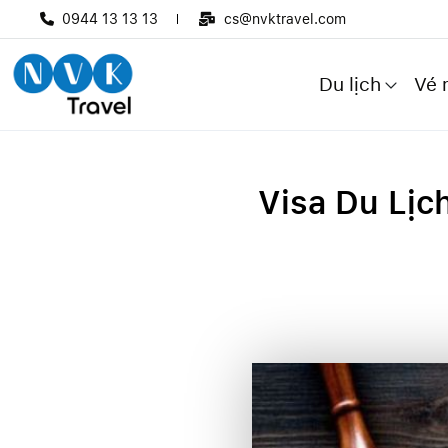
0944 13 13 13
cs@nvktravel.com
Du lịch
Vé 
Visa Du Lịc