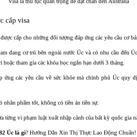
Visa là thủ tục quan trọng để đặt chân đến Australia
c cấp visa
 được cấp cho những đối tượng đáp ứng các yêu cầu cơ bả
am đang cư trú bên ngoài nước Úc và có nhu cầu đến Úc 
trí hoặc tham gia các khóa học ngắn hạn dưới 3 tháng.
 ứng các yêu cầu về sức khỏe mà chính phủ Úc quy định
 nhân phẩm tốt, không có tiền án tiền sự.
 từng vi phạm luật xuất nhập cảnh của bất kỳ quốc gia n
82 Úc là gì
? Hướng Dẫn Xin Thị Thực Lao Động Chuẩn!