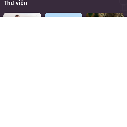
Thư viện
Close
Quên mật khẩu ?
Bản quyền thuộc về
nvktravel.com
. A brand of
Eagle
Asia