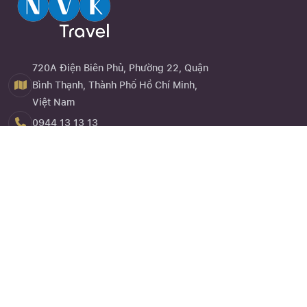
720A Điện Biên Phủ, Phường 22, Quận
Bình Thạnh, Thành Phố Hồ Chí Minh,
Việt Nam
0944 13 13 13
Close
Đăng ký
Quên mật khẩu ?
Về chúng tôi
NVK Travel
hay website
nvktravel.com
là một trong những dịch
vụ trực thuộc Công Ty TNHH Eagle Asia được thành lập vào
năm 2013 là doanh nghiệp chuyên cung cấp dịch vụ kinh doanh
lữ hành nội địa, lữ hành quốc tế, dịch vụ đặt chỗ khách sạn, cho