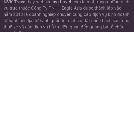
NVK Travel
hay website
nvktravel.com
là một trong những dịch
vụ trực thuộc Công Ty TNHH Eagle Asia được thành lập vào
năm 2013 là doanh nghiệp chuyên cung cấp dịch vụ kinh doanh
lữ hành nội địa, lữ hành quốc tế, dịch vụ đặt chỗ khách sạn, cho
thuê xe và các dịch vụ hỗ trợ liên quan đến quảng bá tổ chức
tour du lịch.
Close
Quên mật khẩu ?
Góc khách hàng
Chứng nhận
Chính sách đặt tour
Điều khoản điều kiện
Chính sách bảo mật
Phiếu góp ý
Cảm nhận khách hàng
Thư viện