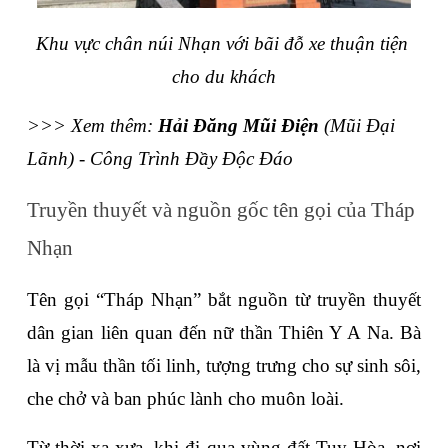
Khu vực chân núi Nhạn với bãi đỗ xe thuận tiện 
cho du khách
>>> Xem thêm: 
Hải Đăng Mũi Điện
 (Mũi Đại 
Lãnh) - Công Trình Đầy Độc Đáo
Truyền thuyết và nguồn gốc tên gọi của Tháp 
Nhạn
Tên gọi “Tháp Nhạn” bắt nguồn từ truyền thuyết 
dân gian liên quan đến nữ thần Thiên Y A Na. Bà 
là vị mẫu thần tối linh, tượng trưng cho sự sinh sôi, 
che chở và ban phúc lành cho muôn loài. 
Từ thời xa xưa, khi đi qua vùng đất Tuy Hòa, nơi 