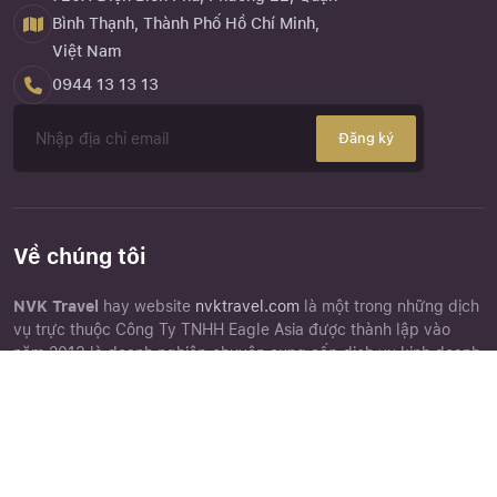
Bình Thạnh, Thành Phố Hồ Chí Minh,
Việt Nam
0944 13 13 13
Đăng ký
Về chúng tôi
NVK Travel
hay website
nvktravel.com
là một trong những dịch
vụ trực thuộc Công Ty TNHH Eagle Asia được thành lập vào
năm 2013 là doanh nghiệp chuyên cung cấp dịch vụ kinh doanh
lữ hành nội địa, lữ hành quốc tế, dịch vụ đặt chỗ khách sạn, cho
Close
Quên mật khẩu ?
thuê xe và các dịch vụ hỗ trợ liên quan đến quảng bá tổ chức
tour du lịch.