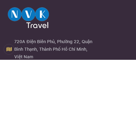
720A Điện Biên Phủ, Phường 22, Quận
Bình Thạnh, Thành Phố Hồ Chí Minh,
Việt Nam
0944 13 13 13
Close
Quên mật khẩu ?
Đăng ký
Về chúng tôi
NVK Travel
hay website
nvktravel.com
là một trong những dịch
vụ trực thuộc Công Ty TNHH Eagle Asia được thành lập vào