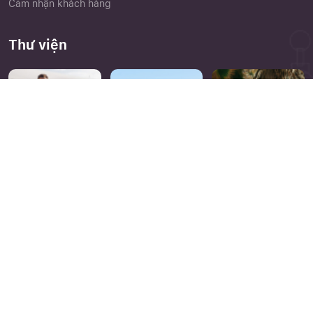
Cảm nhận khách hàng
Thư viện
Close
Quên mật khẩu ?
Bản quyền thuộc về
nvktravel.com
. A brand of
Eagle