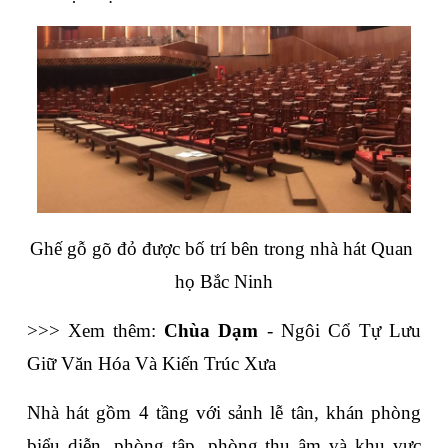
Ghế gỗ gõ đỏ được bố trí bên trong nhà hát Quan 
họ Bắc Ninh
>>> Xem thêm: 
Chùa Dạm
 - Ngôi Cổ Tự Lưu 
Giữ Văn Hóa Và Kiến Trúc Xưa
Nhà hát gồm 4 tầng với sảnh lễ tân, khán phòng 
biểu diễn, phòng tập, phòng thu âm và khu vực 