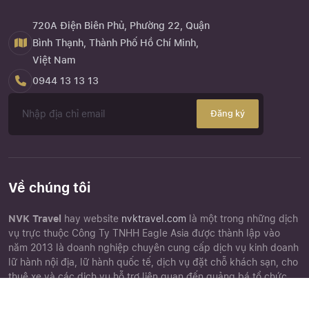
720A Điện Biên Phủ, Phường 22, Quận
Bình Thạnh, Thành Phố Hồ Chí Minh,
Việt Nam
0944 13 13 13
Đăng ký
Về chúng tôi
NVK Travel
hay website
nvktravel.com
là một trong những dịch
vụ trực thuộc Công Ty TNHH Eagle Asia được thành lập vào
năm 2013 là doanh nghiệp chuyên cung cấp dịch vụ kinh doanh
lữ hành nội địa, lữ hành quốc tế, dịch vụ đặt chỗ khách sạn, cho
thuê xe và các dịch vụ hỗ trợ liên quan đến quảng bá tổ chức
tour du lịch.
Close
Quên mật khẩu ?