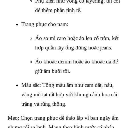
Phụ kiện như vòng cổ layering, túi cói 
để thêm phần tinh tế.
Trang phục cho nam:
Áo sơ mi caro hoặc áo len cổ tròn, kết 
hợp quần tây ống đứng hoặc jeans.
Áo khoác denim hoặc áo khoác da để 
giữ ấm buổi tối.
Màu sắc: Tông màu ấm như cam đất, nâu, 
vàng mù tạt rất hợp với khung cảnh hoa cải 
trắng và rừng thông.
Mẹo: Chọn trang phục dễ tháo lắp vì ban ngày ấm 
nhưng tối se lạnh. Mang theo bình nước cá nhân 