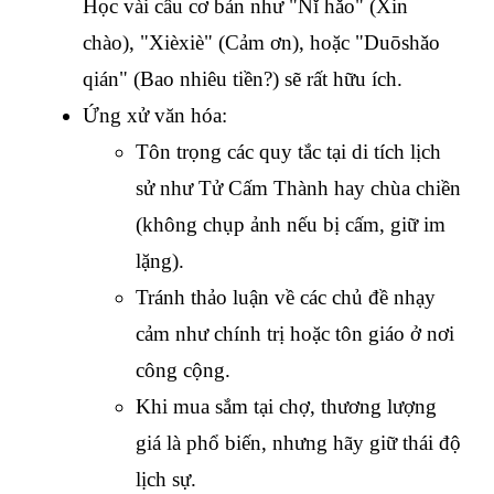
Học vài câu cơ bản như "Nǐ hǎo" (Xin 
chào), "Xièxiè" (Cảm ơn), hoặc "Duōshǎo 
qián" (Bao nhiêu tiền?) sẽ rất hữu ích.
Ứng xử văn hóa:
Tôn trọng các quy tắc tại di tích lịch 
sử như Tử Cấm Thành hay chùa chiền 
(không chụp ảnh nếu bị cấm, giữ im 
lặng).
Tránh thảo luận về các chủ đề nhạy 
cảm như chính trị hoặc tôn giáo ở nơi 
công cộng.
Khi mua sắm tại chợ, thương lượng 
giá là phổ biến, nhưng hãy giữ thái độ 
lịch sự.