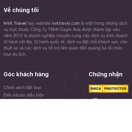
Về chúng tôi
NVK Travel
hay website
nvktravel.com
là một trong những dịch
vụ trực thuộc Công Ty TNHH Eagle Asia được thành lập vào
năm 2013 là doanh nghiệp chuyên cung cấp dịch vụ kinh doanh
lữ hành nội địa, lữ hành quốc tế, dịch vụ đặt chỗ khách sạn, cho
thuê xe và các dịch vụ hỗ trợ liên quan đến quảng bá tổ chức
tour du lịch.
Góc khách hàng
Chứng nhận
Chính sách đặt tour
Điều khoản điều kiện
Chính sách bảo mật
Phiếu góp ý
Close
Quên mật khẩu ?
Cảm nhận khách hàng