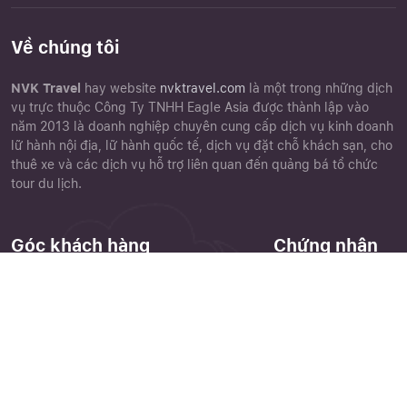
Về chúng tôi
NVK Travel
hay website
nvktravel.com
là một trong những dịch
vụ trực thuộc Công Ty TNHH Eagle Asia được thành lập vào
năm 2013 là doanh nghiệp chuyên cung cấp dịch vụ kinh doanh
lữ hành nội địa, lữ hành quốc tế, dịch vụ đặt chỗ khách sạn, cho
thuê xe và các dịch vụ hỗ trợ liên quan đến quảng bá tổ chức
tour du lịch.
Góc khách hàng
Chứng nhận
Chính sách đặt tour
Close
Quên mật khẩu ?
Điều khoản điều kiện
Chính sách bảo mật
Phiếu góp ý
Cảm nhận khách hàng