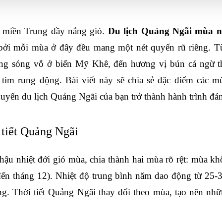
 miền Trung đầy nắng gió. 
Du lịch Quảng Ngãi mùa n
bởi mỗi mùa ở đây đều mang một nét quyến rũ riêng. Từ
iếng sóng vỗ ở biển Mỹ Khê, đến hương vị bún cá ngừ 
i tim rung động. Bài viết này sẽ chia sẻ đặc điểm các 
huyến 
du lịch Quảng Ngãi của bạn 
trở thành hành trình đá
 tiết Quảng Ngãi
u nhiệt đới gió mùa, chia thành hai mùa rõ rệt: mùa khô
ến tháng 12). Nhiệt độ trung bình năm dao động từ 25-3
g. Thời tiết Quảng Ngãi thay đổi theo mùa, tạo nên nhữn