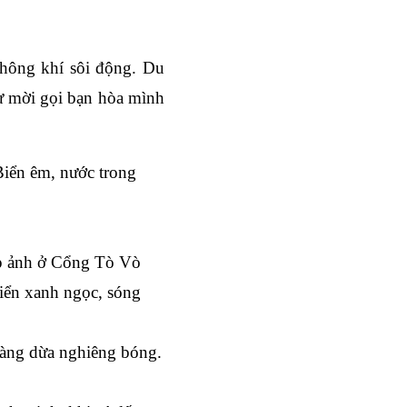
hông khí sôi động. 
Du 
ư mời gọi bạn hòa mình 
Biển êm, nước trong 
p ảnh ở Cổng Tò Vò 
ển xanh ngọc, sóng 
hàng dừa nghiêng bóng. 