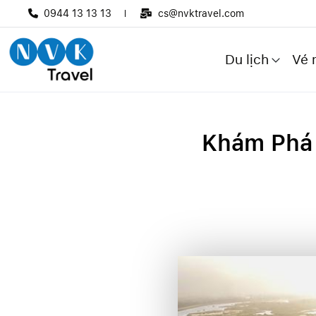
0944 13 13 13
cs@nvktravel.com
Du lịch
Vé 
Khám Phá 