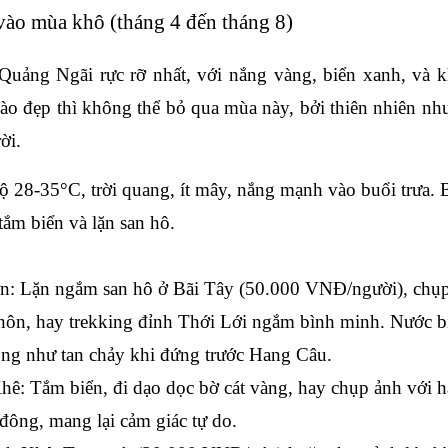
vào mùa khô (tháng 4 đến tháng 8)
Quảng Ngãi rực rỡ nhất, với nắng vàng, biển xanh, và k
ào đẹp
 thì không thể bỏ qua mùa này, bởi thiên nhiên nh
ời.
độ 28-35°C, trời quang, ít mây, nắng mạnh vào buổi trưa. 
tắm biển và lặn san hô.
ơn
: Lặn ngắm san hô ở Bãi Tây (50.000 VNĐ/người), chụ
hôn, hay trekking đỉnh Thới Lới ngắm bình minh. Nước bi
òng như tan chảy khi đứng trước Hang Câu.
Khê
: Tắm biển, đi dạo dọc bờ cát vàng, hay chụp ảnh với 
 đông, mang lại cảm giác tự do.