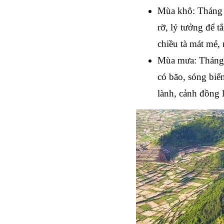
Mùa khô
: Tháng 
rỡ, lý tưởng để 
chiều tà mát mẻ,
Mùa mưa
: Tháng
có bão, sóng biể
lành, cảnh đồng 