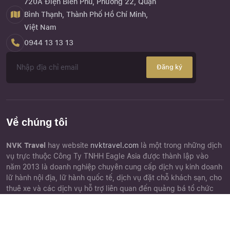
720A Điện Biên Phủ, Phường 22, Quận
Bình Thạnh, Thành Phố Hồ Chí Minh,
Việt Nam
0944 13 13 13
Đăng ký
Về chúng tôi
NVK Travel
hay website
nvktravel.com
là một trong những dịch
vụ trực thuộc Công Ty TNHH Eagle Asia được thành lập vào
năm 2013 là doanh nghiệp chuyên cung cấp dịch vụ kinh doanh
lữ hành nội địa, lữ hành quốc tế, dịch vụ đặt chỗ khách sạn, cho
thuê xe và các dịch vụ hỗ trợ liên quan đến quảng bá tổ chức
tour du lịch.
Close
Quên mật khẩu ?