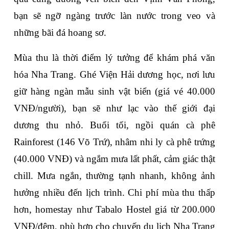
bạn sẽ ngỡ ngàng trước làn nước trong veo và 
những bãi đá hoang sơ.
Mùa thu là thời điểm lý tưởng để khám phá văn 
hóa Nha Trang. Ghé Viện Hải dương học, nơi lưu 
giữ hàng ngàn mẫu sinh vật biển (giá vé 40.000 
VNĐ/người), bạn sẽ như lạc vào thế giới đại 
dương thu nhỏ. Buổi tối, ngồi quán cà phê 
Rainforest (146 Võ Trứ), nhâm nhi ly cà phê trứng 
(40.000 VNĐ) và ngắm mưa lất phất, cảm giác thật 
chill. Mưa ngắn, thường tạnh nhanh, không ảnh 
hưởng nhiều đến lịch trình. Chi phí mùa thu thấp 
hơn, homestay như Tabalo Hostel giá từ 200.000 
VNĐ/đêm, phù hợp cho chuyến du lịch Nha Trang 