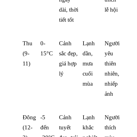
dài, thời 
lễ hội
tiết tốt
Thu 
0-
Cảnh 
Lạnh 
Người 
(9-
15°C
sắc đẹp, 
dần, 
yêu 
11)
giá hợp 
mưa 
thiên 
lý
cuối 
nhiên, 
mùa
nhiếp 
ảnh
Đông 
-5 
Cảnh 
Lạnh 
Người 
(12-
đến 
tuyết 
khắc 
thích 