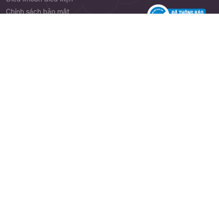
Chính sách bảo mật
Phiếu góp ý
Close
Quên mật khẩu ?
Cảm nhận khách hàng
Thư viện