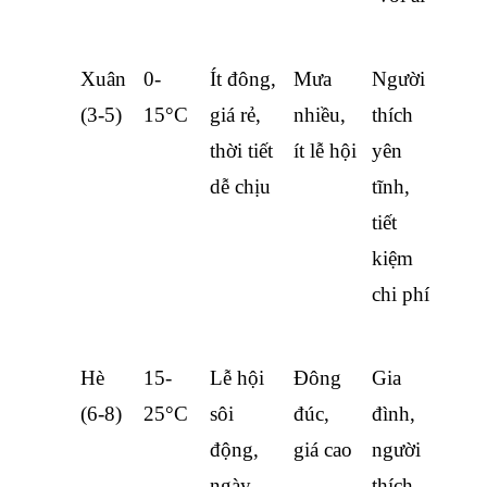
Xuân 
0-
Ít đông, 
Mưa 
Người 
(3-5)
15°C
giá rẻ, 
nhiều, 
thích 
thời tiết 
ít lễ hội
yên 
dễ chịu
tĩnh, 
tiết 
kiệm 
chi phí
Hè 
15-
Lễ hội 
Đông 
Gia 
(6-8)
25°C
sôi 
đúc, 
đình, 
động, 
giá cao
người 
ngày 
thích 