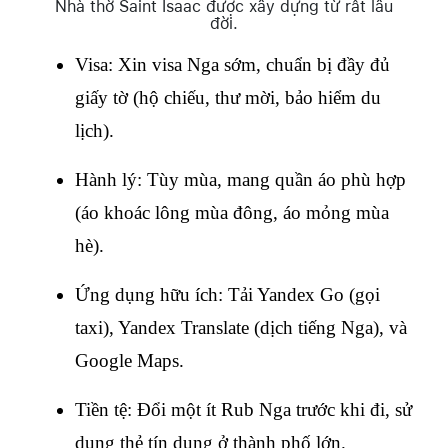
Nhà thờ Saint Isaac được xây dựng từ rất lâu
đời.
Visa: Xin visa Nga sớm, chuẩn bị đầy đủ 
giấy tờ (hộ chiếu, thư mời, bảo hiểm du 
lịch).
Hành lý: Tùy mùa, mang quần áo phù hợp 
(áo khoác lông mùa đông, áo mỏng mùa 
hè).
Ứng dụng hữu ích: Tải Yandex Go (gọi 
taxi), Yandex Translate (dịch tiếng Nga), và 
Google Maps.
Tiền tệ: Đổi một ít Rub Nga trước khi đi, sử 
dụng thẻ tín dụng ở thành phố lớn.