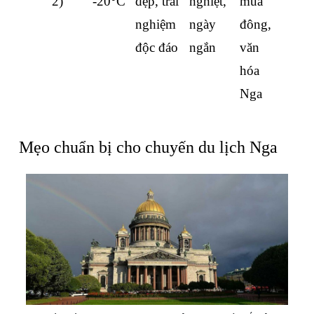
2)
-20°C
đẹp, trải 
nghiệt, 
mùa 
nghiệm 
ngày 
đông, 
độc đáo
ngắn
văn 
hóa 
Nga
Mẹo chuẩn bị cho chuyến du lịch Nga