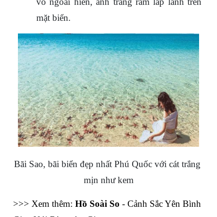
vỗ ngoài hiên, ánh trăng rằm lấp lánh trên 
mặt biển.
Bãi Sao, bãi biển đẹp nhất Phú Quốc với cát trắng 
mịn như kem
>>> Xem thêm: 
Hồ Soài So
 - Cảnh Sắc Yên Bình 