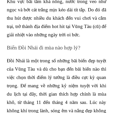
Khu vực bãi tắm khá nông, nước trong veo như 
ngọc và bớt cát trắng mịn kéo dài tít tắp. Do đó đã 
thu hút được nhiều du khách đến vui chơi và cắm 
trại, trở thành địa điểm hot hit tại Vũng Tàu (cũ) để 
giải nhiệt vào những ngày trời oi bức.
Biển Đồi Nhái đi mùa nào hợp lý?
Đồi Nhái là một trong số những bãi biển đẹp tuyệt 
của Vũng Tàu và dù cho bạn đến bãi biển nào thì 
việc chọn thời điểm lý tưởng là điều cực kỳ quan 
trọng. Để mang về những kỷ niệm tuyệt vời khi 
du lịch tại đây, thời gian thích hợp chính là mùa 
khô, từ tháng 11 đến tháng 4 năm sau. Lúc này 
không khí trong lành, sóng êm và nắng đẹp không 