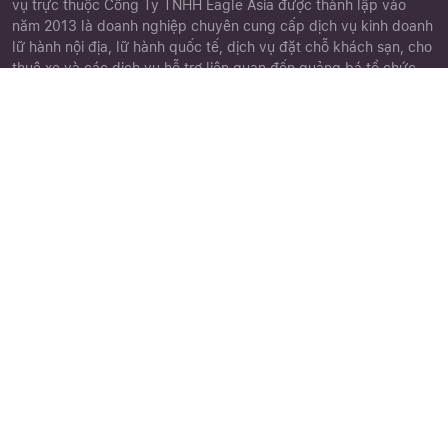
vụ trực thuộc Công Ty TNHH Eagle Asia được thành lập vào
năm 2013 là doanh nghiệp chuyên cung cấp dịch vụ kinh doanh
lữ hành nội địa, lữ hành quốc tế, dịch vụ đặt chỗ khách sạn, cho
thuê xe và các dịch vụ hỗ trợ liên quan đến quảng bá tổ chức
tour du lịch.
Close
Quên mật khẩu ?
Góc khách hàng
Chứng nhận
Chính sách đặt tour
Điều khoản điều kiện
Chính sách bảo mật
Phiếu góp ý
Cảm nhận khách hàng
Thư viện