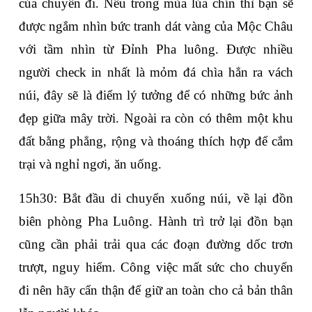
của chuyến đi. Nếu trong mùa lúa chín thì bạn sẽ 
được ngắm nhìn bức tranh dát vàng của Mộc Châu 
với tầm nhìn từ Đỉnh Pha luông. Được nhiều 
người check in nhất là mỏm đá chìa hẳn ra vách 
núi, đây sẽ là điểm lý tưởng để có những bức ảnh 
đẹp giữa mây trời. Ngoài ra còn có thêm một khu 
đất bằng phẳng, rộng và thoáng thích hợp để cắm 
trại và nghỉ ngơi, ăn uống.
15h30: Bắt đầu di chuyển xuống núi, về lại đồn 
biên phòng Pha Luông. Hành trì trở lại đồn bạn 
cũng cần phải trải qua các đoạn đường dốc trơn 
trượt, nguy hiểm. Công việc mất sức cho chuyến 
đi nên hãy cẩn thận để giữ an toàn cho cả bản thân 