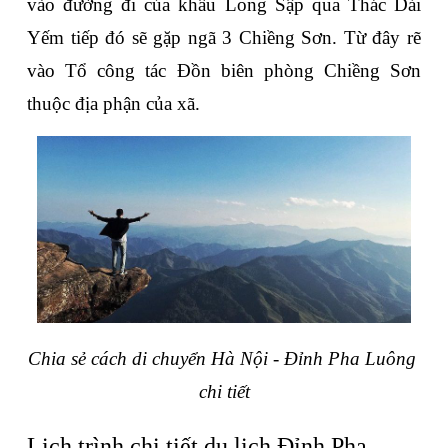
vào đường đi của khẩu Long Sập qua Thác Dải 
Yếm tiếp đó sẽ gặp ngã 3 Chiềng Sơn. Từ đây rẽ 
vào Tổ công tác Đồn biên phòng Chiềng Sơn 
thuộc địa phận của xã. 
Chia sẻ cách di chuyển Hà Nội - Đỉnh Pha Luông 
chi tiết
Lịch trình chi tiết du lịch Đỉnh Pha 