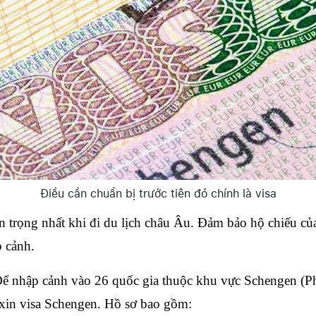
Điều cần chuẩn bị trước tiên đó chính là visa
n trọng nhất khi đi du lịch châu Âu. Đảm bảo hộ chiếu của
p cảnh.
ể nhập cảnh vào 26 quốc gia thuộc khu vực Schengen (Ph
xin visa Schengen. Hồ sơ bao gồm: