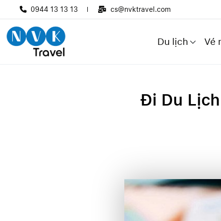
0944 13 13 13
cs@nvktravel.com
Du lịch
Vé 
Đi Du Lịc