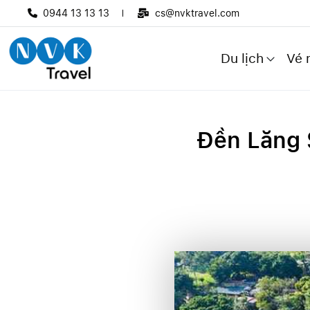
0944 13 13 13
cs@nvktravel.com
Du lịch
Vé 
Đền Lăng 