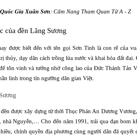
Quốc Gia Xuân Sơn
: Cẩm Nang Tham Quan Từ A - Z
úc của đền Lăng Sương
y được biết đến với tên gọi Sơn Tinh là con rể của v
rị thủy, dạy dân cách trồng lúa nước và khai hóa đất đai.
ể tôn vinh và tưởng nhớ công lao của Đức Thánh Tản Viên
hần linh trong tín ngưỡng dân gian Việt.
 Sương
y, đền được xây dựng từ thời Thục Phán An Dương Vương, s
, nhà Nguyễn,… Cho đến năm 1991, trải qua đạn bom khốc
nhiều, chính quyền địa phương cùng người dân đã quyết địn