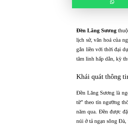
Đền Lăng Sương
 thuộ
lịch sử, văn hoá của n
gắn liền với thời đại
tâm linh hấp dẫn, kỳ th
Khái quát thông t
Đền Lăng Sương là ngôi
tử” theo tín ngưỡng th
năm qua. Đền được đặt
núi ở tả ngạn sông Đà,