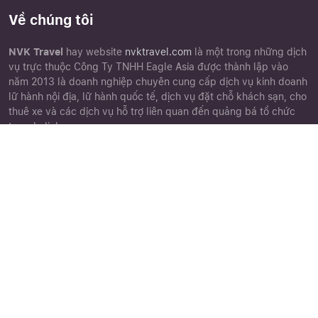
Về chúng tôi
NVK Travel
hay website
nvktravel.com
là một trong những dịch
vụ trực thuộc Công Ty TNHH Eagle Asia được thành lập vào
năm 2013 là doanh nghiệp chuyên cung cấp dịch vụ kinh doanh
lữ hành nội địa, lữ hành quốc tế, dịch vụ đặt chỗ khách sạn, cho
thuê xe và các dịch vụ hỗ trợ liên quan đến quảng bá tổ chức
tour du lịch.
Close
Quên mật khẩu ?
Góc khách hàng
Chứng nhận
Chính sách đặt tour
Điều khoản điều kiện
Chính sách bảo mật
Phiếu góp ý
Cảm nhận khách hàng