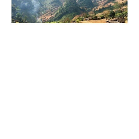
Close
Quên mật khẩu ?
Có nhiều hướng để đi đến chợ Đồng Văn
Chợ Đồng Văn là điểm đến mà du khách không 
nên bỏ qua trong chuyến hành trình khám phá 
vùng đất Hà Giang tươi đẹp. Để tìm hiểu thêm chi 
tiết về 
những tour du lịch đặc sắc ở Hà Giang
khác, hãy liên hệ ngay với NVK Travel để được tư 
vấn cụ thể.