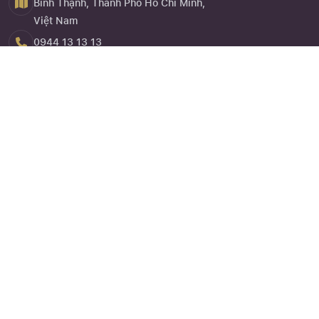
Bình Thạnh, Thành Phố Hồ Chí Minh,
Việt Nam
0944 13 13 13
Close
Đăng ký
Quên mật khẩu ?
Về chúng tôi
NVK Travel
hay website
nvktravel.com
là một trong những dịch
vụ trực thuộc Công Ty TNHH Eagle Asia được thành lập vào
năm 2013 là doanh nghiệp chuyên cung cấp dịch vụ kinh doanh
lữ hành nội địa, lữ hành quốc tế, dịch vụ đặt chỗ khách sạn, cho
thuê xe và các dịch vụ hỗ trợ liên quan đến quảng bá tổ chức
tour du lịch.
Góc khách hàng
Chứng nhận