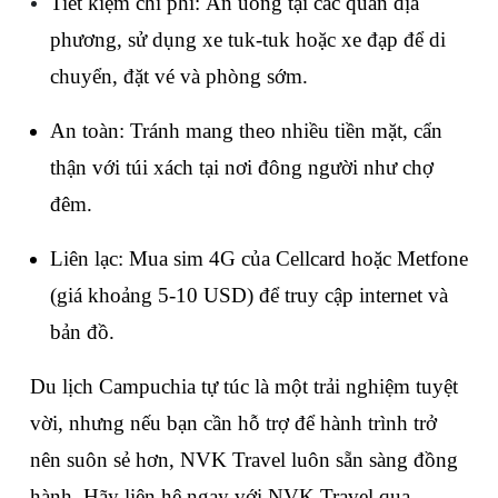
Tiết kiệm chi phí: Ăn uống tại các quán địa 
phương, sử dụng xe tuk-tuk hoặc xe đạp để di 
chuyển, đặt vé và phòng sớm.
An toàn: Tránh mang theo nhiều tiền mặt, cẩn 
thận với túi xách tại nơi đông người như chợ 
đêm.
Liên lạc: Mua sim 4G của Cellcard hoặc Metfone 
(giá khoảng 5-10 USD) để truy cập internet và 
bản đồ.
Du lịch Campuchia tự túc là một trải nghiệm tuyệt 
vời, nhưng nếu bạn cần hỗ trợ để hành trình trở 
nên suôn sẻ hơn, NVK Travel luôn sẵn sàng đồng 
hành. Hãy liên hệ ngay với NVK Travel qua 